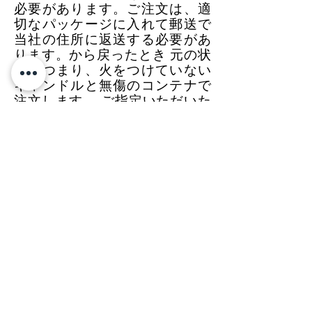
必要があります。ご注文は、適
切なパッケージに入れて郵送で
当社の住所に返送する必要があ
ります。から戻ったとき 元の状
態、つまり、火をつけていない
キャンドルと無傷のコンテナで
注文します。 ご指定いただいた
IBANへの送金で返金いたします。
往路輸送費と復路輸送費はお客
様の負担となります。
支払い
による支払い方法 オンラインで直接クレジッ
トカード。
ディーラー
喜んでご相談させていただきま
す。私達にメッセージを送りま