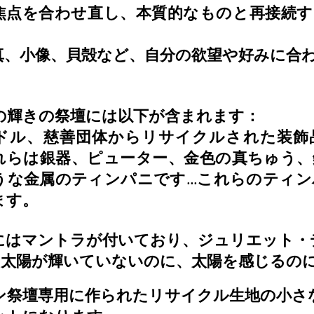
焦点を合わせ直し、本質的なものと再接続
真、小像、貝殻など、自分の欲望や好みに合
の輝きの祭壇には以下が含まれます：
ドル、慈善団体からリサイクルされた装飾
れらは銀器、ピューター、金色の真ちゅう
うな金属のティンパニです...これらのティ
ます。
にはマントラが付いており、ジュリエット・
「太陽が輝いていないのに、太陽を感じるのに
ン祭壇専用に作られたリサイクル生地の小さ