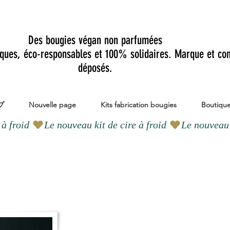
Des bougies végan non parfumées
iques, éco-responsables et 100% solidaires. Marque et co
déposés.
プ
Nouvelle page
Kits fabrication bougies
Boutiqu
的で装飾的なコラボレ
ョン