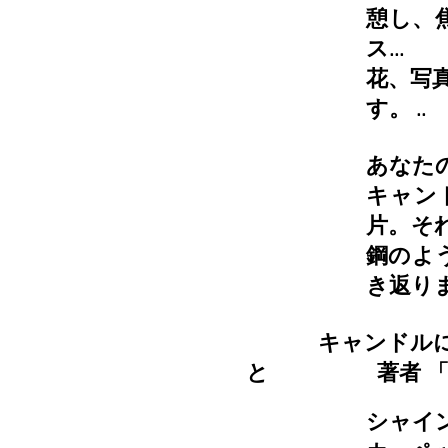
憩し、
ス...
花、写
す。
..
あなた
キャン
片。そ
鋼のよ
き返り
キャンドル
と
著者
シャイ