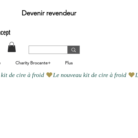
Devenir revendeur
ncept
e
Charity Brocante+
Plus