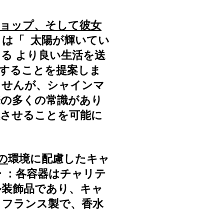
ョップ、そして彼女
トは「
太陽が輝いてい
じる
より良い生活を送
することを提案しま
ませんが、シャインマ
際の多くの常識があり
燃させることを可能に
yの
環境に配慮したキャ
ー
：各容器はチャリテ
ル装飾品であり、キャ
とフランス製で、香水