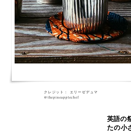
クレジット： エリーゼデュマ
@thepineapplechef
英語の
たの小