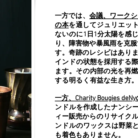
一方では、
会議、ワークシ
の本
を通してジュリエッ
ないのに1日1分太陽を感
り、障害物や暴風雨を克服
す。奇跡のレシピはあり
インドの状態を採用する
ます。その内部の光を再
する明るく有益な生き方。
一方、Charity Bougies deN
ンドルを作成したナンシ
ィー販売からのリサイク
ンドルのワックスは野菜
も着色もありません。