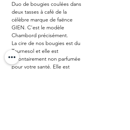
Duo de bougies coulées dans
deux tasses à café de la
célèbre marque de faënce
GIEN. C'est le modèle
Chambord précisément.
La cire de nos bougies est du
Tournesol et elle est
volontairement non parfumée
pour votre santé. Elle est
facile à nettoyer et vous
pourrez boire votre thé dans
ces belles tasses vintage.
Nous mettons à neuf nos
bougies . N'hésitez pas !
Matière et dimension