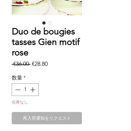
Duo de bougies
tasses Gien motif
rose
通
セ
 €36.00 
€28.80
常
ー
数量
*
価
ル
格
価
格
在庫なし
再入荷通知をリクエスト