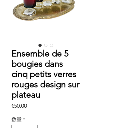
Ensemble de 5
bougies dans
cinq petits verres
rouges design sur
plateau
価
€50.00
格
数量
*